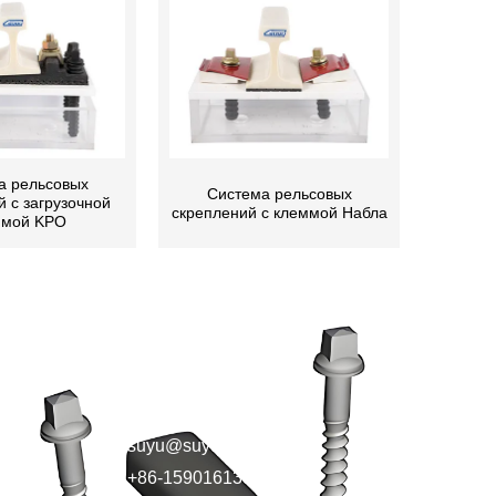
а рельсовых
Система рельсовых
 с загрузочной
скреплений с клеммой Набла
ммой KPO
КОНТАКТЫ
suyu@suyurail.com
+86-15901613885