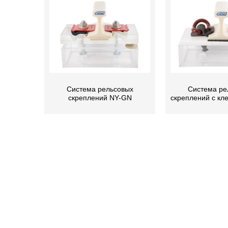
Система рельсовых
Система ре
скреплений NY-GN
скреплений с кл
ПРОД
Рельс
Шпала для рельсов, костыль для
Рельс