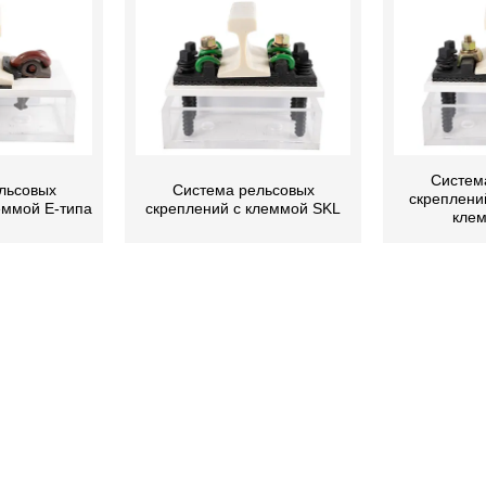
Систем
льсовых
Система рельсовых
скреплений
еммой Е-типа
скреплений с клеммой SKL
кле
УКЦИЯ
О КОМПАНИИ
овые скрепления
Профиль компании
овые скрепления
Контроль качества