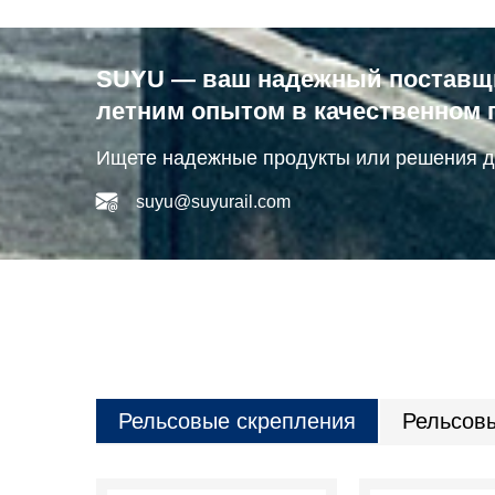
SUYU — ваш надежный поставщик
летним опытом в качественном 
Ищете надежные продукты или решения д
suyu@suyurail.com
Рельсовые скрепления
Рельсов