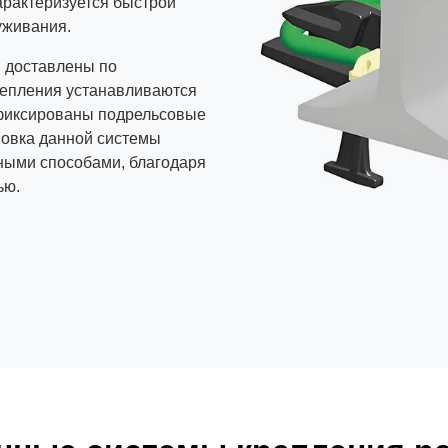
рактеризуется быстрой
уживания.
 доставлены по
репления устанавливаются
афиксированы подрельсовые
новка данной системы
чными способами, благодаря
ью.