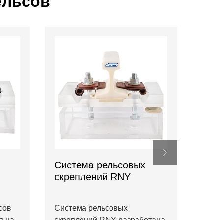
ельсов
Система рельсовых
Сис
скреплений RNY
скр
сов
Система рельсовых
Сист
я на
скреплений RNY разработана
скре