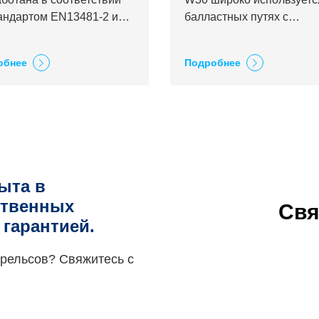
тандартом EN13481-2 и
балластных путях с
читана на максимальную
бетонными шпалами. Он
ю нагрузку 260 кН.
обеспечивает надежную
обнее
Подробнее
работу с минимальным
износом и требует
минимального обслужив
ыта в
ственных
Свя
гарантией.
рельсов? Свяжитесь с