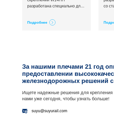
разработана специально для
со с
тяжелых рельсов с
расс
максимально допустимой
осеву
Подробнее
Подр
нагрузкой на ось 350 кН.
За нашими плечами 21 год оп
предоставлении высококаче
железнодорожных решений с 
Ищете надежные решения для крепления 
нами уже сегодня, чтобы узнать больше!
suyu@suyurail.com