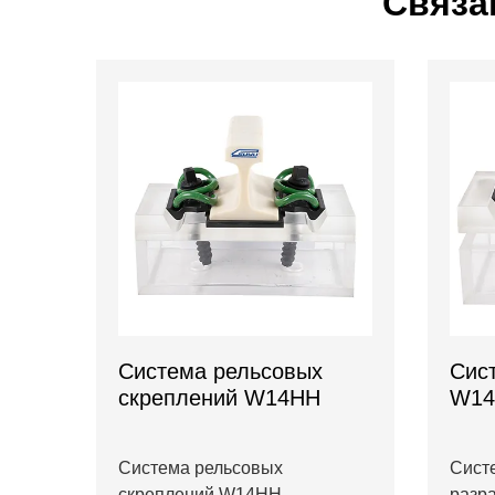
Связа
Система рельсовых
Сис
скреплений W14HH
W14
Система рельсовых
Сист
скреплений W14HH
разра