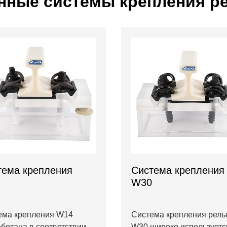
нные системы крепления р
тема крепления
Система крепления
W30
ема крепления W14
Система крепления рель
ботана в соответствии
W30 широко используетс