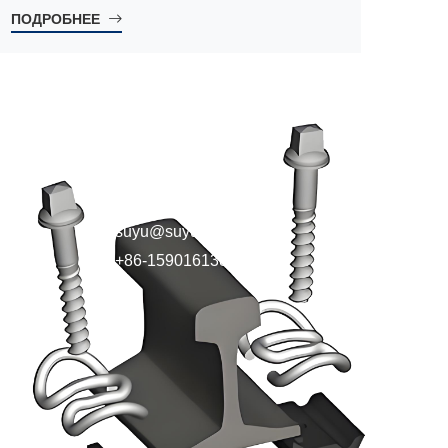
эластичных рельсовых зажимов и системы
ПОДРОБНЕЕ
зажимов Nabal.
КОНТАКТЫ
suyu@suyurail.com
+86-15901613885
ание