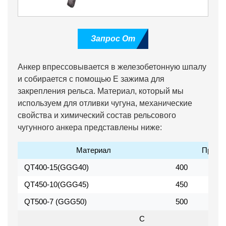
Запрос От
Анкер впрессовывается в железобетонную шпалу
и собирается с помощью E зажима для
закрепления рельса. Материал, который мы
используем для отливки чугуна, механические
свойства и химический состав рельсового
чугунного анкера представлены ниже:
Материал
Предел
QT400-15(GGG40)
400
QT450-10(GGG45)
450
QT500-7 (GGG50)
500
C