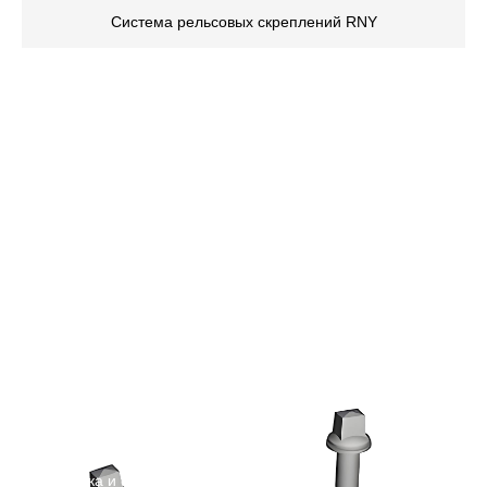
Система рельсовых скреплений RNY
ПРОДУКЦИЯ
Рельсовые скрепления
Рельсовые скрепления
Запчасти для локомотива
Болты для строительства тоннелей
О КОМПАНИИ
Профиль компании
Контроль качества
Производственное оборудование
Упаковка и отгрузка