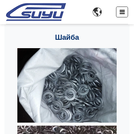

Шайба