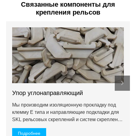
Связанные компоненты для
крепления рельсов
Упор углонаправляющий
Мы производим изоляционную прокладку под
клемму E типа и направляющие подкладки для
SKL рельсовых скреплений и систем скрепления
Набла. Для изоляционной прокладки под клемму
Подробнее
мы используем материал PA66, белого, темно-